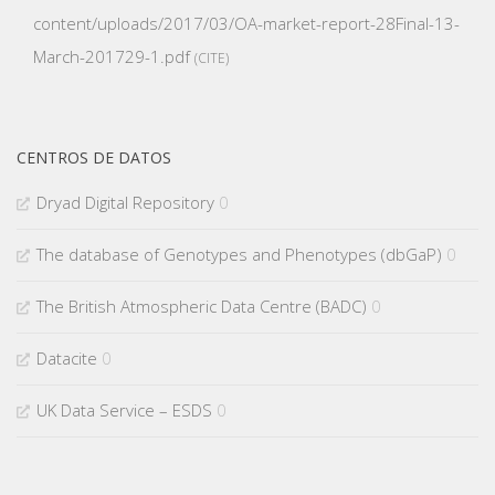
content/uploads/2017/03/OA-market-report-28Final-13-
March-201729-1.pdf
CITE
CENTROS DE DATOS
Dryad Digital Repository
0
The database of Genotypes and Phenotypes (dbGaP)
0
The British Atmospheric Data Centre (BADC)
0
Datacite
0
UK Data Service – ESDS
0