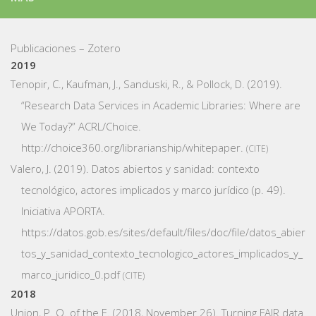
Publicaciones – Zotero
2019
Tenopir, C., Kaufman, J., Sanduski, R., & Pollock, D. (2019).
“Research Data Services in Academic Libraries: Where are
We Today?”
ACRL/Choice.
http://choice360.org/librarianship/whitepaper.
CITE
Valero, J. (2019).
Datos abiertos y sanidad: contexto
tecnológico, actores implicados y marco jurídico
(p. 49).
Iniciativa APORTA.
https://datos.gob.es/sites/default/files/doc/file/datos_abier
tos_y_sanidad_contexto_tecnologico_actores_implicados_y_
marco_juridico_0.pdf
CITE
2018
Union, P. O. of the E. (2018, November 26).
Turning FAIR data