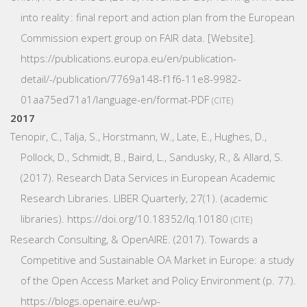
into reality : final report and action plan from the European
Commission expert group on FAIR data.
[Website].
https://publications.europa.eu/en/publication-
detail/-/publication/7769a148-f1f6-11e8-9982-
01aa75ed71a1/language-en/format-PDF
CITE
2017
Tenopir, C., Talja, S., Horstmann, W., Late, E., Hughes, D.,
Pollock, D., Schmidt, B., Baird, L., Sandusky, R., & Allard, S.
(2017). Research Data Services in European Academic
Research Libraries.
LIBER Quarterly
,
27
(1). (academic
libraries).
https://doi.org/10.18352/lq.10180
CITE
Research Consulting, & OpenAIRE. (2017).
Towards a
Competitive and Sustainable OA Market in Europe: a study
of the Open Access Market and Policy Environment
(p. 77).
https://blogs.openaire.eu/wp-