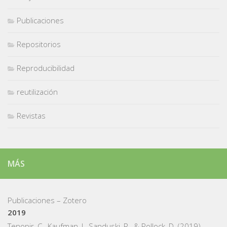
Publicaciones
Repositorios
Reproducibilidad
reutilización
Revistas
MÁS
Publicaciones – Zotero
2019
Tenopir, C., Kaufman, J., Sanduski, R., & Pollock, D. (2019).