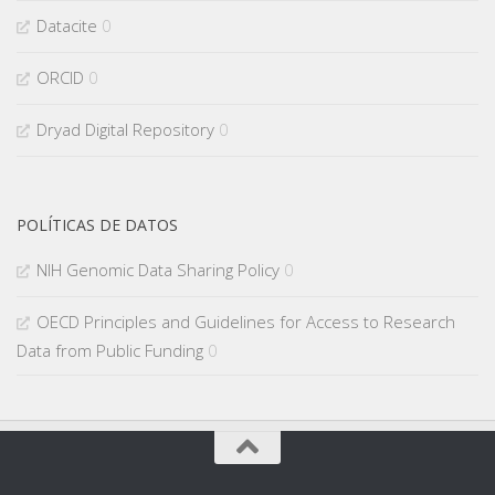
Datacite
0
ORCID
0
Dryad Digital Repository
0
POLÍTICAS DE DATOS
NIH Genomic Data Sharing Policy
0
OECD Principles and Guidelines for Access to Research
Data from Public Funding
0