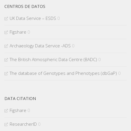
CENTROS DE DATOS
UK Data Service – ESDS
0
Figshare
0
Archaeology Data Service -ADS
0
The British Atmospheric Data Centre (BADC)
0
The database of Genotypes and Phenotypes (dbGaP)
0
DATA CITATION
Figshare
0
ResearcherID
0