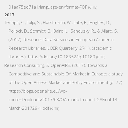
01aa75ed71a1/language-en/format-PDF
CITE
2017
Tenopir, C., Talja, S., Horstmann, W., Late, E., Hughes, D.,
Pollock, D., Schmidt, B., Baird, L., Sandusky, R., & Allard, S.
(2017). Research Data Services in European Academic
Research Libraries.
LIBER Quarterly
,
27
(1). (academic
libraries).
https://doi.org/10.18352/lq.10180
CITE
Research Consulting, & OpenAIRE. (2017).
Towards a
Competitive and Sustainable OA Market in Europe: a study
of the Open Access Market and Policy Environment
(p. 77).
https://blogs.openaire.eu/wp-
content/uploads/2017/03/OA-market-report-28Final-13-
March-201729-1.pdf
CITE