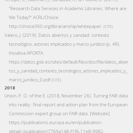
“Research Data Services in Academic Libraries: Where are
We Today?”
ACRL/Choice.
http://choice360.org/librarianship/whitepaper.
CITE
Valero, J. (2019).
Datos abiertos y sanidad: contexto
tecnológico, actores implicados y marco jurídico
(p. 49).
Iniciativa APORTA.
https://datos.gob.es/sites/default/files/doc/file/datos_abier
tos_y_sanidad_contexto_tecnologico_actores_implicados_y_
marco_juridico_0.pdf
CITE
2018
Union, P. O. of the E. (2018, November 26).
Turning FAIR data
into reality : final report and action plan from the European
Commission expert group on FAIR data.
[Website].
https://publications.europa.eu/en/publication-
detail/-/publication/7769a148-f1f6-11e8-9982-