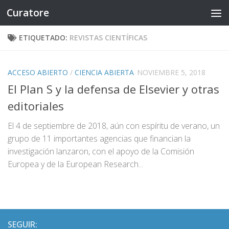
Curatore
Saltar al contenido
ETIQUETADO:
REVISTAS CIENTÍFICAS
ACCESO ABIERTO
/
CIENCIA ABIERTA
NOVIEMBRE 5, 2018
El Plan S y la defensa de Elsevier y otras
editoriales
El 4 de septiembre de 2018, aún con espíritu de verano, un
grupo de 11 importantes agencias que financian la
investigación lanzaron, con el apoyo de la Comisión
Europea y de la European Research...
SEGUIR: