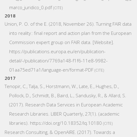
marco_juridico_0.pdf
CITE
2018
Union, P. O. of the E. (2018, November 26).
Turning FAIR data
into reality : final report and action plan from the European
Commission expert group on FAIR data.
[Website].
https://publications.europa.eu/en/publication-
detail/-/publication/7769a148-f1f6-11e8-9982-
01aa75ed71a1/language-en/format-PDF
CITE
2017
Tenopir, C., Talja, S., Horstmann, W., Late, E., Hughes, D.,
Pollock, D., Schmidt, B., Baird, L., Sandusky, R., & Allard, S.
(2017). Research Data Services in European Academic
Research Libraries.
LIBER Quarterly
,
27
(1). (academic
libraries).
https://doi.org/10.18352/lq.10180
CITE
Research Consulting, & OpenAIRE. (2017).
Towards a