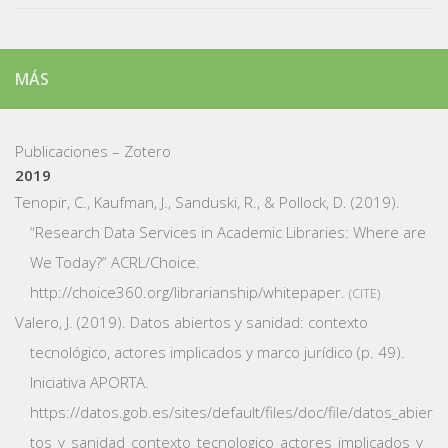
MÁS
Publicaciones – Zotero
2019
Tenopir, C., Kaufman, J., Sanduski, R., & Pollock, D. (2019).
“Research Data Services in Academic Libraries: Where are
We Today?”
ACRL/Choice.
http://choice360.org/librarianship/whitepaper.
CITE
Valero, J. (2019).
Datos abiertos y sanidad: contexto
tecnológico, actores implicados y marco jurídico
(p. 49).
Iniciativa APORTA.
https://datos.gob.es/sites/default/files/doc/file/datos_abier
tos_y_sanidad_contexto_tecnologico_actores_implicados_y_