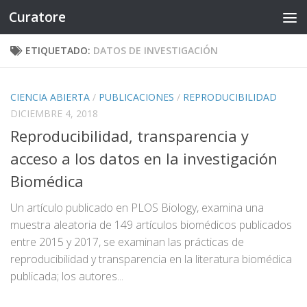
Curatore
Saltar al contenido
ETIQUETADO:
DATOS DE INVESTIGACIÓN
CIENCIA ABIERTA
/
PUBLICACIONES
/
REPRODUCIBILIDAD
DICIEMBRE 4, 2018
Reproducibilidad, transparencia y
acceso a los datos en la investigación
Biomédica
Un artículo publicado en PLOS Biology, examina una
muestra aleatoria de 149 artículos biomédicos publicados
entre 2015 y 2017, se examinan las prácticas de
reproducibilidad y transparencia en la literatura biomédica
publicada; los autores...