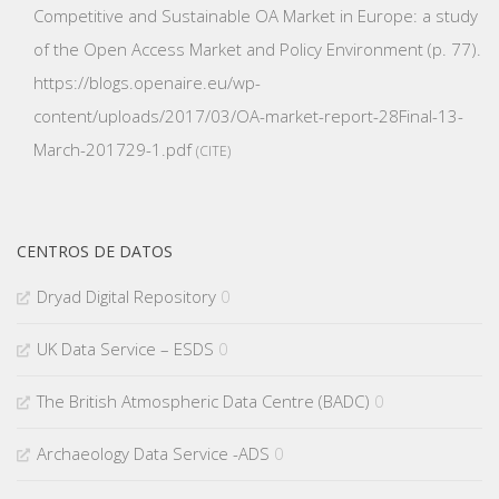
Competitive and Sustainable OA Market in Europe: a study
of the Open Access Market and Policy Environment
(p. 77).
https://blogs.openaire.eu/wp-
content/uploads/2017/03/OA-market-report-28Final-13-
March-201729-1.pdf
CITE
CENTROS DE DATOS
Dryad Digital Repository
0
UK Data Service – ESDS
0
The British Atmospheric Data Centre (BADC)
0
Archaeology Data Service -ADS
0