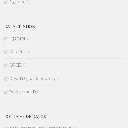
Figshare
0
DATA CITATION
Figshare
0
Datacite
0
ORCID
0
Dryad Digital Repository
0
ResearcherID
0
POLÍTICAS DE DATOS
NIH Genomic Data Sharing Policy
0